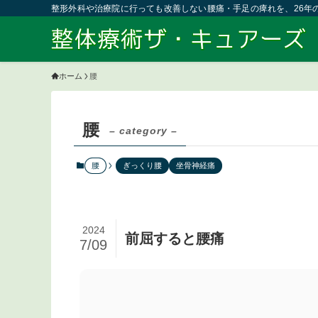
整形外科や治療院に行っても改善しない腰痛・手足の痺れを、26年
ホーム
腰
腰
– category –
腰
ぎっくり腰
坐骨神経痛
2024
前屈すると腰痛
7/09