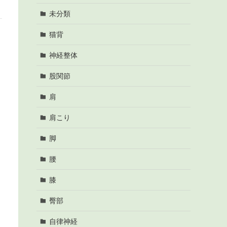
未分類
猫背
神経整体
股関節
肩
肩こり
脚
腰
膝
臀部
自律神経