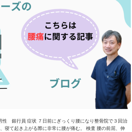
男性 銀行員 症状 ７日前にぎっくり腰になり整骨院で３回治
、寝て起き上がる際に非常に腰が痛む。 検査 腰の前屈、伸