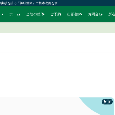
の実績を誇る「神経整体」で根本改善をサポートします。ます
ホーム
当院の整体
ご予約
出張整体
お問合せ
所
腰