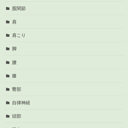
股関節
肩
肩こり
脚
腰
膝
臀部
自律神経
頭部