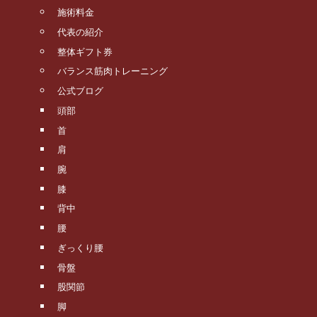
施術料金
代表の紹介
整体ギフト券
バランス筋肉トレーニング
公式ブログ
頭部
首
肩
腕
膝
背中
腰
ぎっくり腰
骨盤
股関節
脚