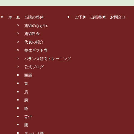
ホーム
当院の整体
ご予約
出張整体
お問合せ
施術のながれ
施術料金
代表の紹介
整体ギフト券
バランス筋肉トレーニング
公式ブログ
頭部
首
肩
腕
膝
背中
腰
ぎっくり腰