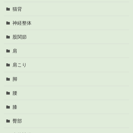
猫背
神経整体
股関節
肩
肩こり
脚
腰
膝
臀部