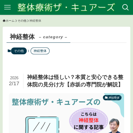
ホーム
その他
神経整体
神経整体
– category –
その他
神経整体
神経整体は怪しい？本質と安心できる整
2026
2/17
体院の見分け方【赤坂の専門院が解説】
神経整体